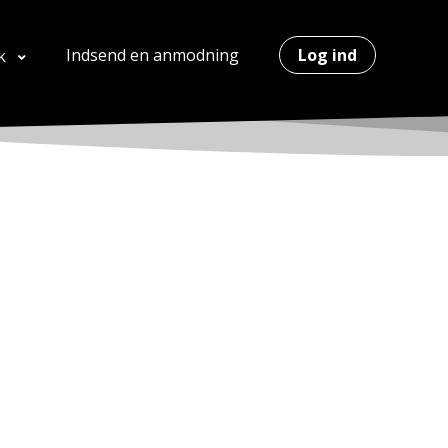
Indsend en anmodning
Log ind
k