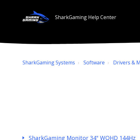
SharkGaming Help Center
SharkGaming Systems
Software
Drivers & 
SharkGaming Monitor 34" WQHD 144Hz