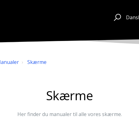
Dans
Manualer
Skærme
Skærme
Her finder du manualer til alle vores skærme.