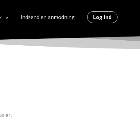
Indsend en anmodning
Log ind
k
tøjer,