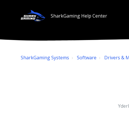
SharkGaming Help Center
SharkGaming Systems
Software
Drivers & 
Yderl