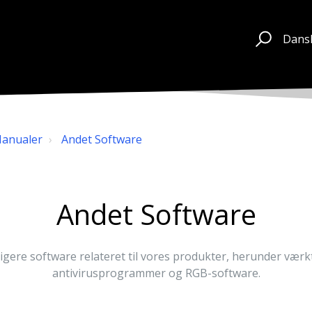
Dans
Manualer
Andet Software
Andet Software
igere software relateret til vores produkter, herunder værk
antivirusprogrammer og RGB-software.